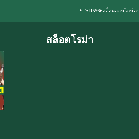
STAR5566
สล็อตออนไลน์
คา
arch
:
สล็อตโรม่า